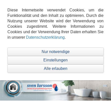
Navigation einblenden
Diese Internetseite verwendet Cookies, um die
Funktionalität und den Inhalt zu optimieren. Durch die
Nutzung unserer Website wird der Verwendung von
Die Verarbeitung hochwertiger Produkte,
Cookies zugestimmt. Weitere Informationen zu
qualifiziertes Personal und geschulter
Cookies und der Verwendung Ihrer Daten erhalten Sie
Kundendienst bieten unseren Kunden
in unserer
Datenschutzerklärung
.
Sicherheit und Zuverlässigkeit.
Nur notwendige
Einstellungen
Sie befinden sich im Bereich für Privatkunden.
Alle erlauben