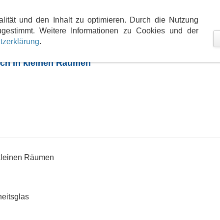
teme
Marken- und Produktwelt
Kontakt
Anfa
alität und den Inhalt zu optimieren. Durch die Nutzung
gestimmt. Weitere Informationen zu Cookies und der
tzerklärung
.
auch in kleinen Räumen
n kleinen Räumen
eitsglas