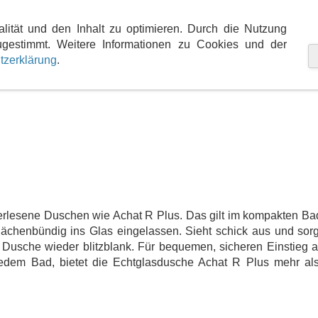
teme
Marken- und Produktwelt
Kontakt
Anfa
alität und den Inhalt zu optimieren. Durch die Nutzung
gestimmt. Weitere Informationen zu Cookies und der
tzerklärung
.
erlesene Duschen wie Achat R Plus. Das gilt im kompakten Ba
chenbündig ins Glas eingelassen. Sieht schick aus und sorgt
 Dusche wieder blitzblank. Für bequemen, sicheren Einstieg 
edem Bad, bietet die Echtglasdusche Achat R Plus mehr als